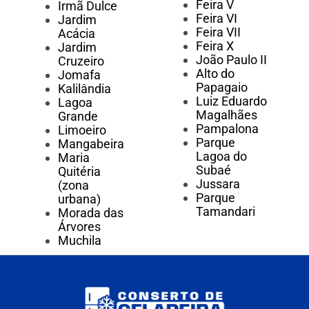
Feira V
Irmã Dulce
Feira VI
Jardim
Feira VII
Acácia
Feira X
Jardim
João Paulo II
Cruzeiro
Alto do
Jomafa
Papagaio
Kalilândia
Luiz Eduardo
Lagoa
Magalhães
Grande
Pampalona
Limoeiro
Parque
Mangabeira
Lagoa do
Maria
Subaé
Quitéria
Jussara
(zona
Parque
urbana)
Tamandari
Morada das
Árvores
Muchila