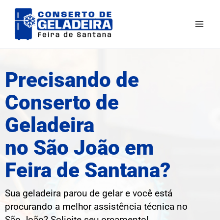
Ir
para
o
conteúdo
Precisando de
Conserto de
Geladeira
no São João em
Feira de Santana?
Sua geladeira parou de gelar e você está
procurando a melhor assistência técnica no
São João? Solicite seu orçamento!