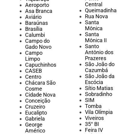
Central
Aeroporto
Queimadinha
Asa Branca
Rua Nova
Aviário
Santa
Baraúnas
Mônica
Brasília
Santa
Calumbi
Mônica II
Campo do
Santo
Gado Novo
Antônio dos
Campo
Prazeres
Limpo
São João do
Capuchinhos
Cazumbá
CASEB
São João da
Centro
Escócia
Chácara São
Sítio Matias
Cosme
Sobradinho
Cidade Nova
SIM
Conceição
Tomba
Cruzeiro
Vila Olímpia
Eucalipto
Viveiros
Gabriela
35° BI
George
Feira IV
Américo