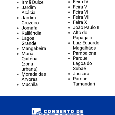
Feira IV
Irmã Dulce
Feira V
Jardim
Feira VI
Acácia
Feira VII
Jardim
Feira X
Cruzeiro
João Paulo II
Jomafa
Alto do
Kalilândia
Papagaio
Lagoa
Luiz Eduardo
Grande
Magalhães
Mangabeira
Pampalona
Maria
Parque
Quitéria
Lagoa do
(zona
Subaé
urbana)
Jussara
Morada das
Parque
Árvores
Tamandari
Muchila