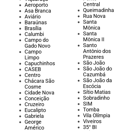
Central
Aeroporto
Queimadinha
Asa Branca
Rua Nova
Aviário
Santa
Baraúnas
Mônica
Brasília
Santa
Calumbi
Mônica II
Campo do
Santo
Gado Novo
Antônio dos
Campo
Prazeres
Limpo
São João
Capuchinhos
São João do
CASEB
Cazumbá
Centro
São João da
Chácara São
Escócia
Cosme
Sítio Matias
Cidade Nova
Sobradinho
Conceição
SIM
Cruzeiro
Tomba
Eucalipto
Vila Olímpia
Gabriela
Viveiros
George
35° BI
Américo