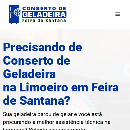
Ir
para
o
conteúdo
Precisando de
Conserto de
Geladeira
na Limoeiro em Feira
de Santana?
Sua geladeira parou de gelar e você está
procurando a melhor assistência técnica na
Limoeiro? Solicite seu orçamento!