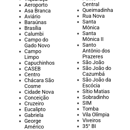
Central
Aeroporto
Queimadinha
Asa Branca
Rua Nova
Aviário
Santa
Baraúnas
Mônica
Brasília
Santa
Calumbi
Mônica II
Campo do
Santo
Gado Novo
Antônio dos
Campo
Prazeres
Limpo
São João
Capuchinhos
São João do
CASEB
Cazumbá
Centro
São João da
Chácara São
Escócia
Cosme
Sítio Matias
Cidade Nova
Sobradinho
Conceição
SIM
Cruzeiro
Tomba
Eucalipto
Vila Olímpia
Gabriela
Viveiros
George
35° BI
Américo