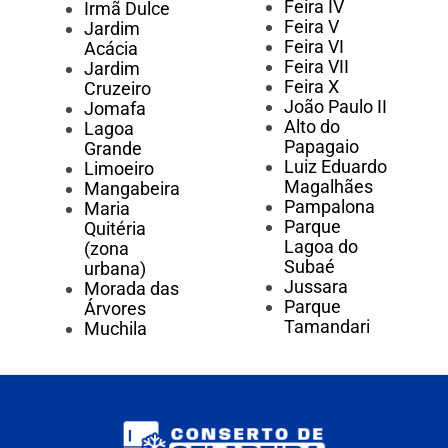
Feira IV
Irmã Dulce
Feira V
Jardim
Feira VI
Acácia
Feira VII
Jardim
Feira X
Cruzeiro
João Paulo II
Jomafa
Alto do
Lagoa
Papagaio
Grande
Luiz Eduardo
Limoeiro
Magalhães
Mangabeira
Pampalona
Maria
Parque
Quitéria
Lagoa do
(zona
Subaé
urbana)
Jussara
Morada das
Parque
Árvores
Tamandari
Muchila