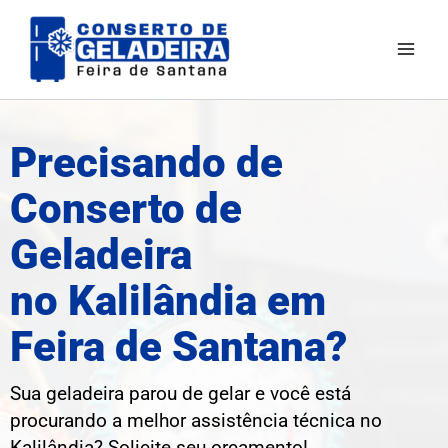
Ir
para
o
conteúdo
Precisando de
Conserto de
Geladeira
no Kalilândia em
Feira de Santana?
Sua geladeira parou de gelar e você está
procurando a melhor assistência técnica no
Kalilândia? Solicite seu orçamento!