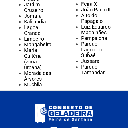
Feira X
Jardim
João Paulo II
Cruzeiro
Alto do
Jomafa
Papagaio
Kalilândia
Luiz Eduardo
Lagoa
Magalhães
Grande
Pampalona
Limoeiro
Parque
Mangabeira
Lagoa do
Maria
Subaé
Quitéria
Jussara
(zona
Parque
urbana)
Tamandari
Morada das
Árvores
Muchila