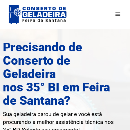
Ir
para
o
conteúdo
Precisando de
Conserto de
Geladeira
nos 35° BI em Feira
de Santana?
Sua geladeira parou de gelar e você está
procurando a melhor assistência técnica nos
35° BI? Solicite seu orçamento!