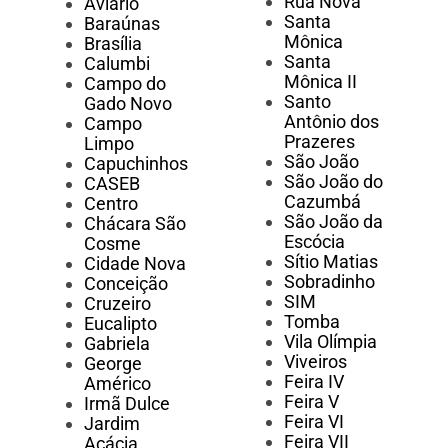
Rua Nova
Aviário
Santa
Baraúnas
Mônica
Brasília
Santa
Calumbi
Mônica II
Campo do
Santo
Gado Novo
Antônio dos
Campo
Prazeres
Limpo
São João
Capuchinhos
São João do
CASEB
Cazumbá
Centro
São João da
Chácara São
Escócia
Cosme
Sítio Matias
Cidade Nova
Sobradinho
Conceição
SIM
Cruzeiro
Tomba
Eucalipto
Vila Olímpia
Gabriela
Viveiros
George
Feira IV
Américo
Feira V
Irmã Dulce
Feira VI
Jardim
Feira VII
Acácia